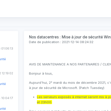
Nos datacentres : Mise à jour de sécurité W
Date de publication : 2021-12-14 08:24:32
 01:06:13
rité
AVIS DE MAINTENANCE A NOS PARTENAIRES / CLIE
 12:19:02
Bonjour à tous,
Aujourd'hui, 2° mardi du mois de décembre 2021, c'e
rité
à jour de sécurité de Microsoft. (Patch Tuesday)
Les serveurs exposés à internet seront mis à jo
 10:04:17
et 23h00.
rité