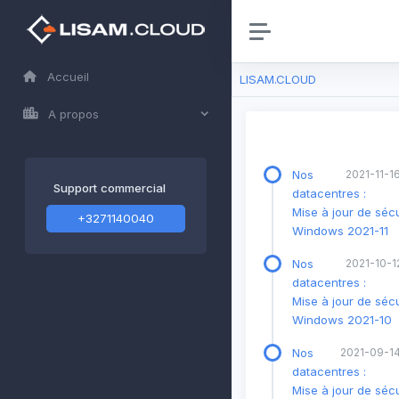
Accueil
LISAM.CLOUD
A propos
Nos
2021-11-16
Support commercial
datacentres :
Mise à jour de sécu
+3271140040
Windows 2021-11
Nos
2021-10-12
datacentres :
Mise à jour de sécu
Windows 2021-10
Nos
2021-09-14
datacentres :
Mise à jour de sécu