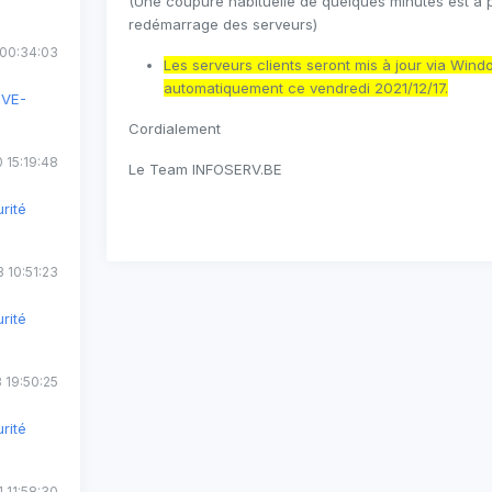
(Une coupure habituelle de quelques minutes est à p
redémarrage des serveurs)
 00:34:03
Les serveurs clients seront mis à jour via Win
automatiquement ce vendredi 2021/12/17.
CVE-
Cordialement
 15:19:48
Le Team INFOSERV.BE
rité
 10:51:23
rité
 19:50:25
rité
 11:58:30