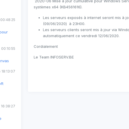
2020-06 Mise à jour cumulative pour Windows Serv
systèmes x64 (KB4561616).
Les serveurs exposés à internet seront mis à jo
 00:48:25
(09/06/2020) à 23H00.
Les serveurs clients seront mis à jour via Win
pour
automatiquement ce vendredi 12/06/2020.
Cordialement
 00:10:55
Le Team INFOSERV.BE
anvas
 18:13:07
ft
 16:38:27
e