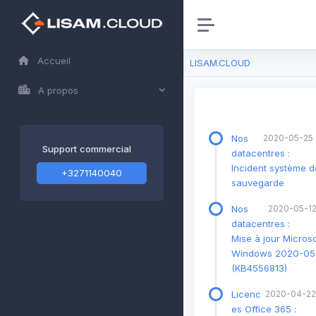
Accueil
LISAM.CLOUD
A propos
Nos
2020-05-25 
Support commercial
datacentres :
Incident système d
+3271140040
sauvegarde
Nos
2020-05-12
datacentres :
Mise à jour Microso
Windows 2020-05
(KB4556813)
Licenc
2020-04-22
es Office 365 :