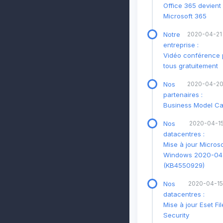
Office 365 devient
Microsoft 365
Notre
2020-04-21
entreprise :
Vidéo conférence 
tous gratuitement
Nos
2020-04-20
partenaires :
Business Model C
Nos
2020-04-15
datacentres :
Mise à jour Microso
Windows 2020-04
(KB4550929)
Nos
2020-04-15
datacentres :
Mise à jour Eset Fil
Security